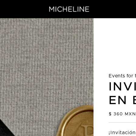
Events for
INV
EN 
Precio
$ 360 MXN
habitual
¡Invitación